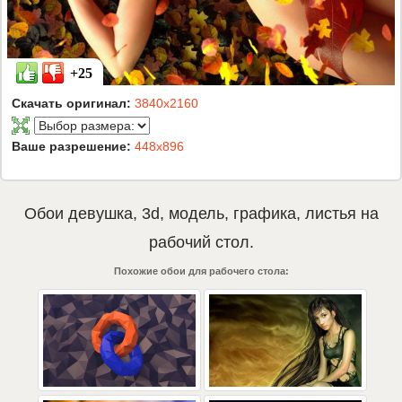
+25
Скачать оригинал:
3840x2160
Ваше разрешение:
448x896
Обои
девушка
,
3d
,
модель
,
графика
,
листья
на
рабочий стол.
Похожие обои для рабочего стола: