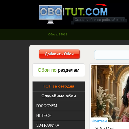
oboitut.com - Обои для рабочего
стола
Обоев: 14018
Добавить Обои
Обои по
разделам
ТОП за сегодня
Случайные обои
ГОЛОСУЕМ
HI-TECH
Фэнтези
3D-ГРАФИКА
2040x1476