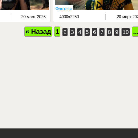
Фэнтези
20 март 2025
4000x2250
20 март 20
« Назад
1
..
2
3
4
5
6
7
8
9
10