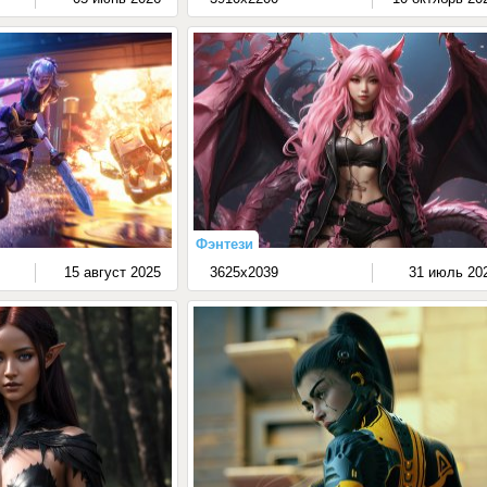
Фэнтези
15 август 2025
3625x2039
31 июль 20