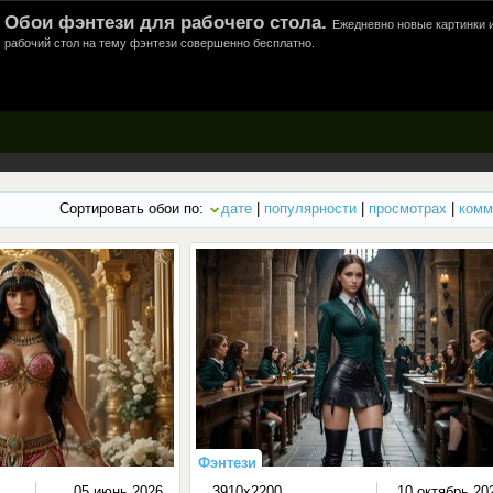
Обои фэнтези для рабочего стола.
Ежедневно новые картинки и
рабочий стол на тему фэнтези совершенно бесплатно.
Сортировать обои по:
дате
|
популярности
|
просмотрах
|
комм
Фэнтези
05 июнь 2026
3910x2200
10 октябрь 20