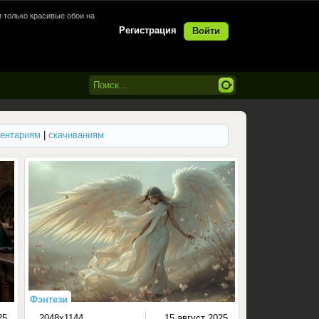
 только красивые обои на
Регистрация
Войти
ентариям
|
скачиваниям
Фэнтези
25
2048x1144
15 август 2025