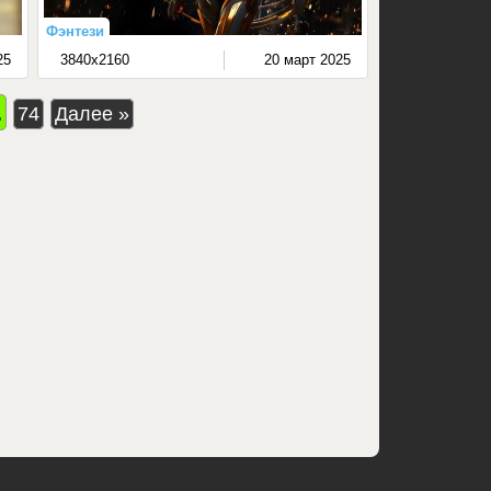
Фэнтези
25
3840x2160
20 март 2025
.
74
Далее »