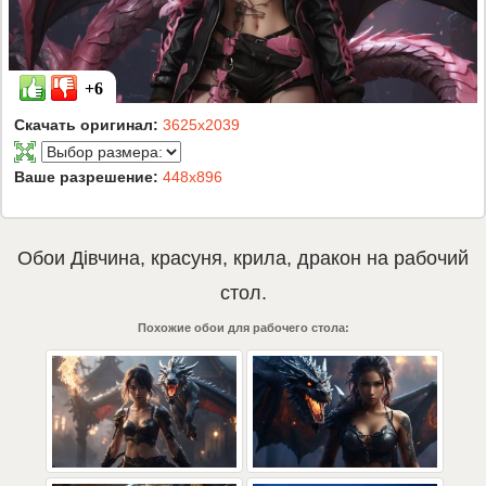
+6
Скачать оригинал:
3625x2039
Ваше разрешение:
448x896
Обои
Дівчина
,
красуня
,
крила
,
дракон
на рабочий
стол.
Похожие обои для рабочего стола: