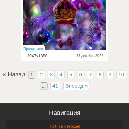
Праздники
2047x1356
28 декабрь 2022
« Назад
2
3
4
5
6
7
8
9
10
1
41
Вперёд »
...
Навигация
ТОП за сегодня