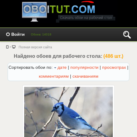
Войти
Обоев: 14018
Полная версия сайта
Найдено обоев для рабочего стола:
(486 шт.)
Сортировать обои по:
дате
|
популярности
|
просмотрах
|
комментариям
|
скачиваниям