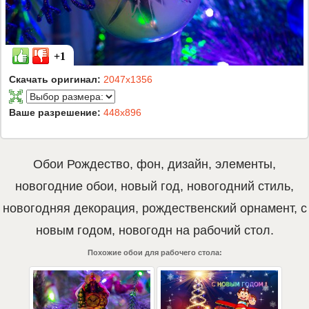
+1
Скачать оригинал:
2047x1356
Ваше разрешение:
448x896
Обои
Рождество
,
фон
,
дизайн
,
элементы
,
новогодние обои
,
новый год
,
новогодний стиль
,
новогодняя декорация
,
рождественский орнамент
,
с
новым годом
,
новогодн
на рабочий стол.
Похожие обои для рабочего стола: