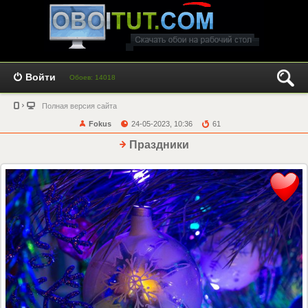
Войти
Обоев: 14018
Полная версия сайта
Fokus
24-05-2023, 10:36
61
Праздники