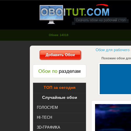
oboitut.com - Обои для рабочего
стола
Обоев: 14018
Обои для рабочего
Добавить Обои
Похожие обои для
Обои по
разделам
ТОП за сегодня
Случайные обои
ГОЛОСУЕМ
HI-TECH
3D-ГРАФИКА