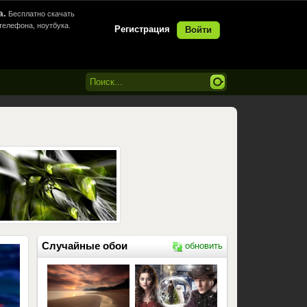
а.
Бесплатно скачать
телефона, ноутбука.
Регистрация
Войти
Случайные обои
обновить