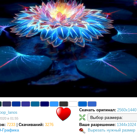
Скачать оригинал:
2560x1440
pop_lanos
2020 в 01:55
ов:
7233
|
Скачиваний:
3276
Ваше разрешение:
1344x1024
D-Графика
Вырезать нужный размер