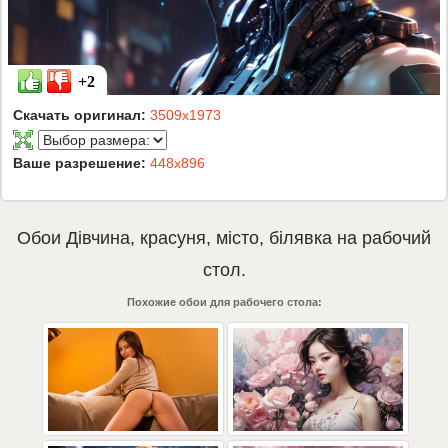
+2
Скачать оригинал:
3509x1973
Ваше разрешение:
448x896
Обои
Дівчина
,
красуня
,
місто
,
білявка
на рабочий
стол.
Похожие обои для рабочего стола: