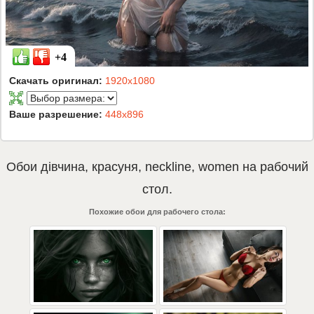
+4
Скачать оригинал:
1920x1080
Ваше разрешение:
448x896
Обои
дівчина
,
красуня
,
neckline
,
women
на рабочий
стол.
Похожие обои для рабочего стола: