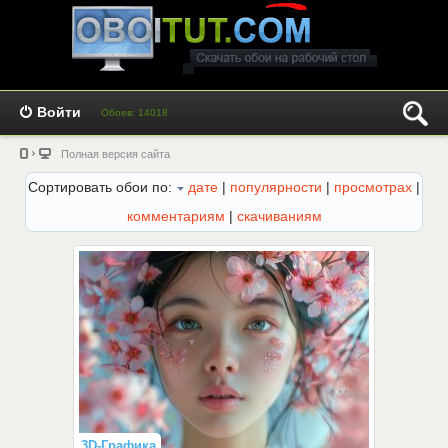
Войти
Обоев: 14018
Полная версия сайта
Сортировать обои по:
дате
|
популярности
|
просмотрах
|
комментариям
|
скачиваниям
3D-Графика