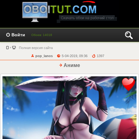
Войти
Обоев: 14018
Полная версия сайта
pop_lanos
5-04-2019, 09:36
1397
Аниме