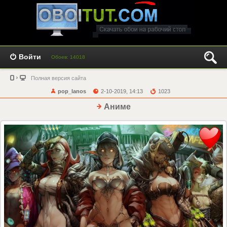
Войти
Обоев: 14018
Полная версия сайта
pop_lanos
2-10-2019, 14:13
1023
Аниме