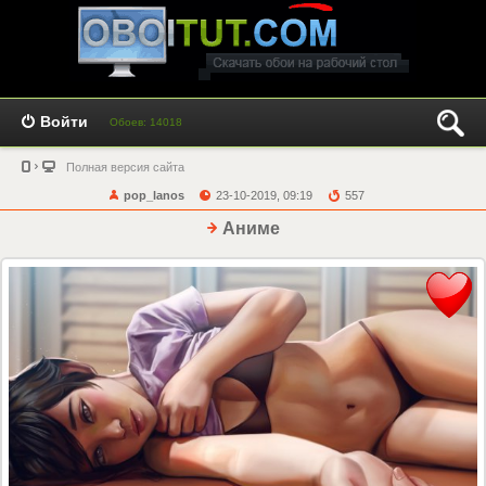
Войти
Обоев: 14018
Полная версия сайта
pop_lanos
23-10-2019, 09:19
557
Аниме