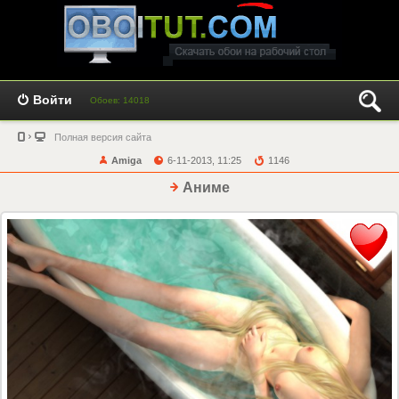
Войти
Обоев: 14018
Полная версия сайта
Amiga
6-11-2013, 11:25
1146
Аниме