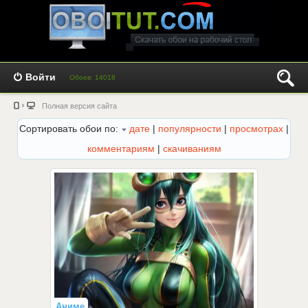
Войти
Обоев: 14018
Полная версия сайта
Сортировать обои по:
дате
|
популярности
|
просмотрах
|
комментариям
|
скачиваниям
Аниме