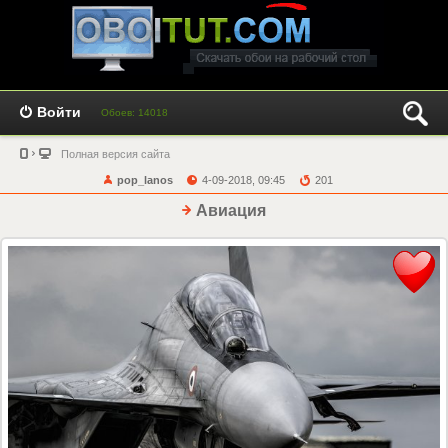
Войти
Обоев: 14018
Полная версия сайта
pop_lanos
4-09-2018, 09:45
201
Авиация