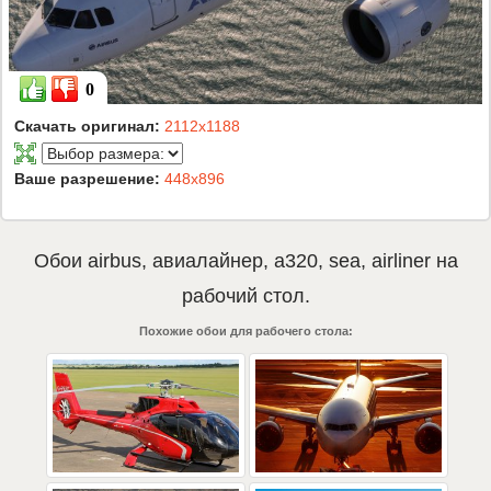
0
Скачать оригинал:
2112x1188
Ваше разрешение:
448x896
Обои
airbus
,
авиалайнер
,
a320
,
sea
,
airliner
на
рабочий стол.
Похожие обои для рабочего стола: