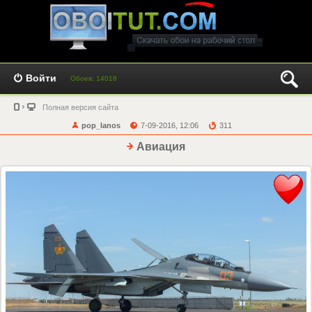
Войти
Обоев: 14018
Полная версия сайта
pop_lanos
7-09-2016, 12:06
311
Авиация