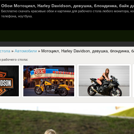
Обои Мотоцикл, Harley Davidson, девушка, блондинка, байк д
Бесплатно скачать красивые обои и картинки для рабочего стола любого монитора, к
телефона, ноутбука.
 стола
»
Автомобили
» Мотоцикл, Harley Davidson, девушка, блондинка, б
 рабочего стола: