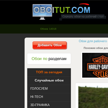
oboitut.com - Обои для рабочего
стола
Обоев: 14018
Обои для рабочего
Добавить Обои
Похожие обои для
Обои по
разделам
ТОП за сегодня
Случайные обои
ГОЛОСУЕМ
HI-TECH
3D-ГРАФИКА