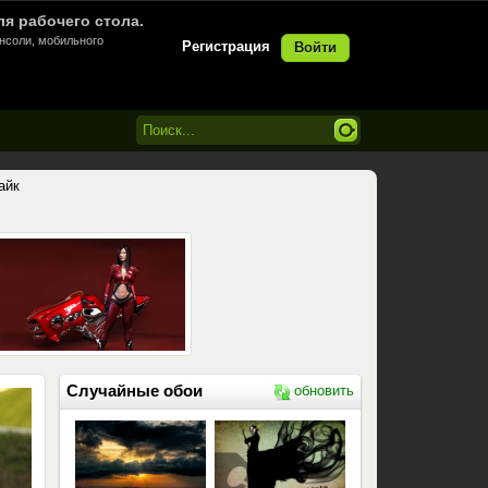
ля рабочего стола.
онсоли, мобильного
Регистрация
Войти
айк
Случайные обои
обновить