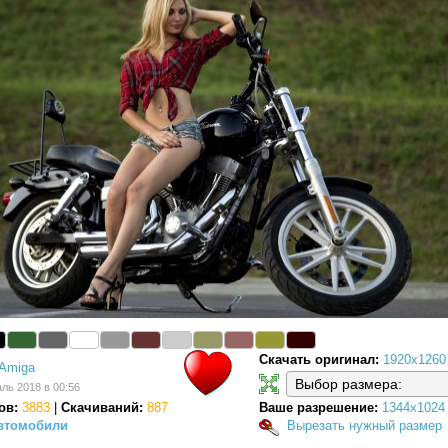
Скачать оригинал:
1920x1260
Amiga
ль 2018 в 00:56
ов:
3883
|
Скачиваний:
887
Ваше разрешение:
1344x1024
втомобили
Вырезать нужный размер