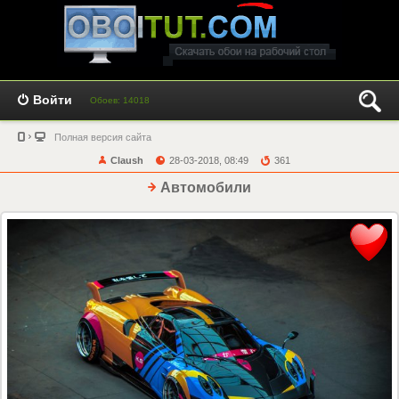
Войти
Обоев: 14018
Полная версия сайта
Claush
28-03-2018, 08:49
361
Автомобили