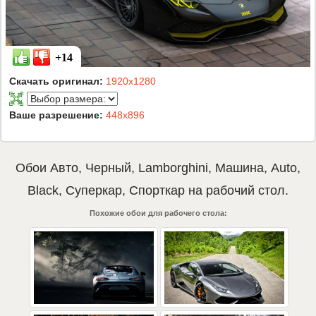
+14
Скачать оригинал:
1920x1280
Ваше разрешение:
448x896
Обои
Авто
,
Черный
,
Lamborghini
,
Машина
,
Auto
,
Black
,
Суперкар
,
Спорткар
на рабочий стол.
Похожие обои для рабочего стола: