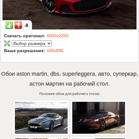
-8
Скачать оригинал:
4000x2250
Ваше разрешение:
448x896
Обои
aston martin
,
dbs
,
superleggera
,
авто
,
суперкар
,
астон мартин
на рабочий стол.
Похожие обои для рабочего стола: