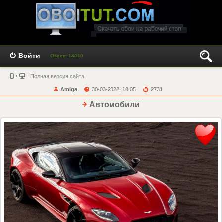
Войти
Обоев: 14018
Полная версия сайта
Amiga
30-03-2022, 18:05
2731
Автомобили