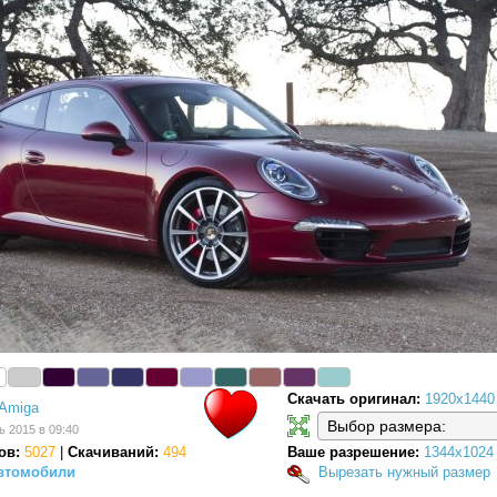
Скачать оригинал:
1920x1440
Amiga
ь 2015 в 09:40
ов:
5027
|
Скачиваний:
494
Ваше разрешение:
1344x1024
втомобили
Вырезать нужный размер