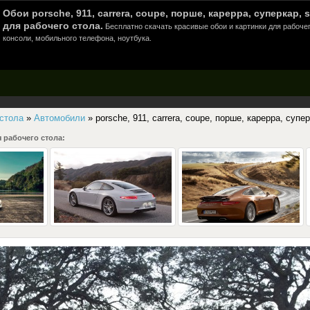
Обои porsche, 911, carrera, coupe, порше, карерра, суперкар,
для рабочего стола.
Бесплатно скачать красивые обои и картинки для рабоче
консоли, мобильного телефона, ноутбука.
 стола
»
Автомобили
» porsche, 911, carrera, coupe, порше, карерра, супе
 рабочего стола: