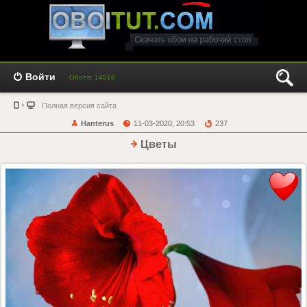
Войти
Обоев: 14018
Полная версия сайта
Hanterus
11-03-2020, 20:53
237
Цветы