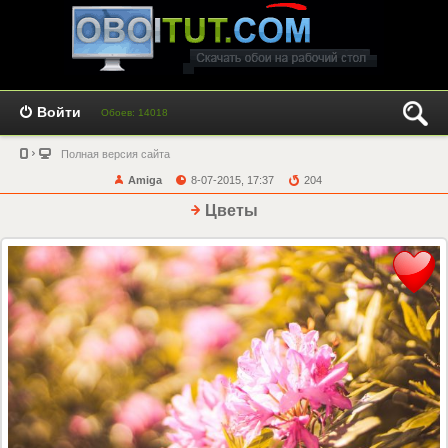
Войти
Обоев: 14018
Полная версия сайта
Amiga
8-07-2015, 17:37
204
Цветы