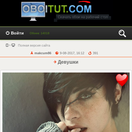
Войти
Обоев: 14018
Полная версия сайта
makcum86
9-08-2017, 16:12
391
Девушки