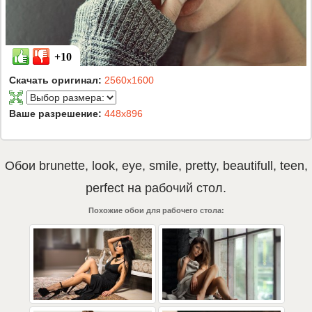
+10
Скачать оригинал:
2560x1600
Ваше разрешение:
448x896
Обои
brunette
,
look
,
eye
,
smile
,
pretty
,
beautifull
,
teen
,
perfect
на рабочий стол.
Похожие обои для рабочего стола: