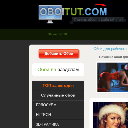
oboitut.com - Обои для рабочего
стола
Обоев: 14018
Обои для рабочего
Добавить Обои
Похожие обои для
Обои по
разделам
ТОП за сегодня
Случайные обои
ГОЛОСУЕМ
HI-TECH
3D-ГРАФИКА