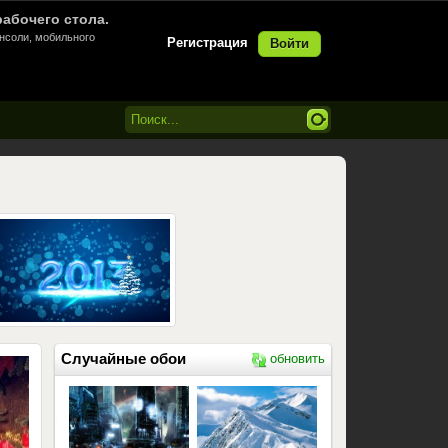
рабочего стола.
онсоли, мобильного
Регистрация
Войти
Случайные обои
обновить