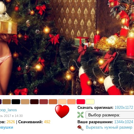
Скачать оригинал:
1920x1172
pop_lanos
рь 2017 в 14:30
ов:
2626
|
Скачиваний:
492
Ваше разрешение:
1344x1024
евушки
Вырезать нужный размер