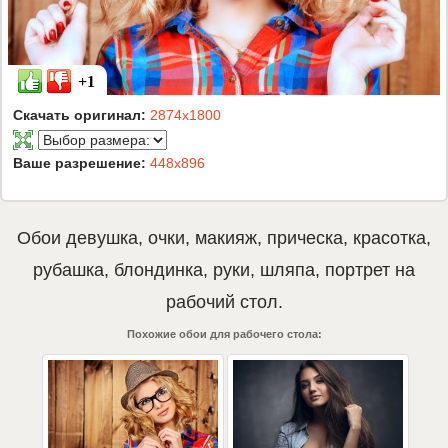
+1
Скачать оригинал:
2874x1800
Ваше разрешение:
448x896
Обои
девушка
,
очки
,
макияж
,
прическа
,
красотка
,
рубашка
,
блондинка
,
руки
,
шляпа
,
портрет
на
рабочий стол.
Похожие обои для рабочего стола: