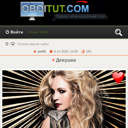
Войти
Обоев: 14018
Полная версия сайта
serfill
3-11-2020, 14:00
184
Девушки