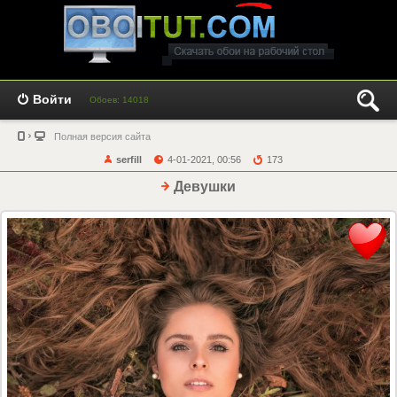
Войти
Обоев: 14018
Полная версия сайта
serfill
4-01-2021, 00:56
173
Девушки