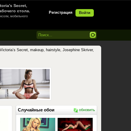
oria’s Secret,
абочего стола.
Регистрация
Войти
онсоли, мобильного
ictoria’s Secret, makeup, hairstyle, Josephine Skriver,
Случайные обои
обновить