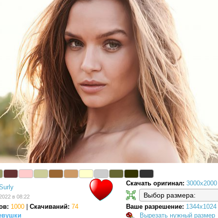
Скачать оригинал:
3000x2000
Surly
2022 в 08:22
ов:
1000
|
Скачиваний:
74
Ваше разрешение:
1344x1024
евушки
Вырезать нужный размер