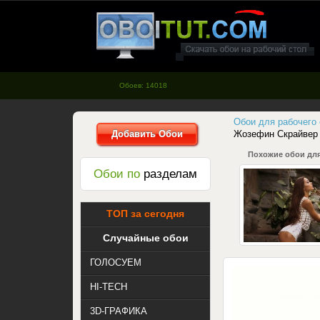
oboitut.com - Обои для рабочего
стола
Обоев: 14018
Обои для рабочего
Добавить Обои
Жозефин Скрайвер
Похожие обои для
Обои по
разделам
ТОП за сегодня
Случайные обои
ГОЛОСУЕМ
HI-TECH
3D-ГРАФИКА