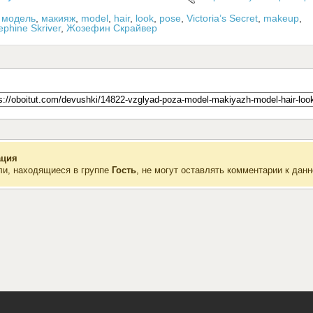
,
модель
,
макияж
,
model
,
hair
,
look
,
pose
,
Victoria’s Secret
,
makeup
,
ephine Skriver
,
Жозефин Скрайвер
ция
ли, находящиеся в группе
Гость
, не могут оставлять комментарии к данн