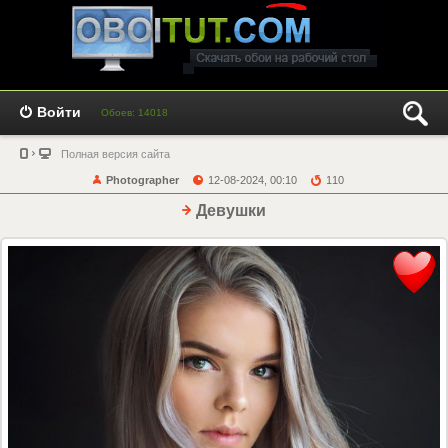
Войти
Обоев: 14018
Полная версия сайта
Photographer
12-08-2024, 00:10
110
Девушки