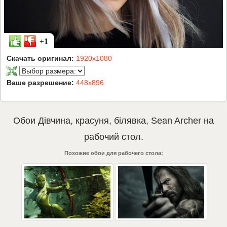
+1
Скачать оригинал:
1920x1080
Ваше разрешение:
448x896
Обои
Дівчина
,
красуня
,
білявка
,
Sean Archer
на
рабочий стол.
Похожие обои для рабочего стола: