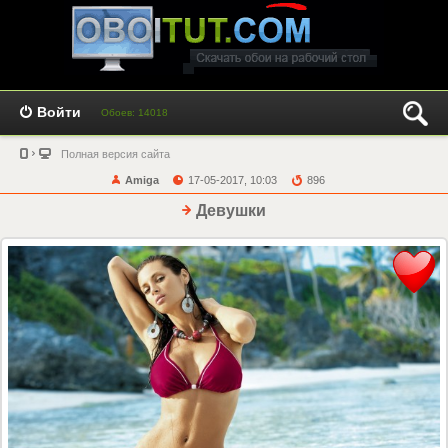
Войти
Обоев: 14018
Полная версия сайта
Amiga
17-05-2017, 10:03
896
Девушки