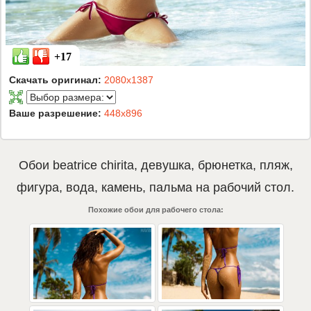
+17
Скачать оригинал:
2080x1387
Ваше разрешение:
448x896
Обои
beatrice chirita
,
девушка
,
брюнетка
,
пляж
,
фигура
,
вода
,
камень
,
пальма
на рабочий стол.
Похожие обои для рабочего стола: