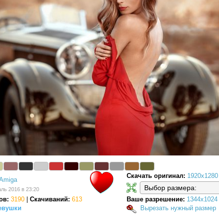
Скачать оригинал:
1920x1280
Amiga
ль 2016 в 23:20
ов:
3190
|
Скачиваний:
613
Ваше разрешение:
1344x1024
евушки
Вырезать нужный размер