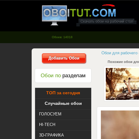
oboitut.com - Обои для рабочего
стола
Обоев: 14018
Обои для рабочего
Добавить Обои
Похожие обои для
Обои по
разделам
ТОП за сегодня
Случайные обои
ГОЛОСУЕМ
HI-TECH
3D-ГРАФИКА