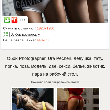
+23
Скачать оригинал:
1920x1280
Ваше разрешение:
448x896
Обои
Photographer
,
Ura Pechen
,
девушка
,
тату
,
попка
,
поза
,
модель
,
две
,
секси
,
белье
,
животик
,
пара
на рабочий стол.
Похожие обои для рабочего стола: