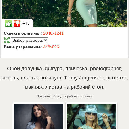
+17
Скачать оригинал:
2048x1241
Ваше разрешение:
448x896
Обои
девушка
,
фигура
,
прическа
,
photographer
,
зелень
,
платье
,
позирует
,
Tonny Jorgensen
,
шатенка
,
макияж
,
листва
на рабочий стол.
Похожие обои для рабочего стола: