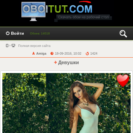
Войти
Обоев: 14018
Полная версия сайта
Amiga
18-09-2016, 10:02
1424
Девушки