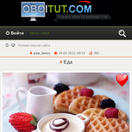
Войти
Обоев: 14018
Полная версия сайта
pop_lanos
24-03-2015, 09:19
382
Еда