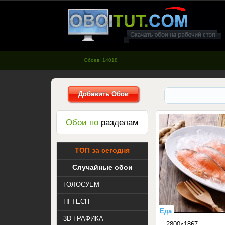
oboitut.com - Обои для рабочего
стола
Обоев: 14018
Добавить Обои
Обои по
разделам
ТОП за сегодня
Случайные обои
ГОЛОСУЕМ
HI-TECH
Еда
3D-ГРАФИКА
2800x1867