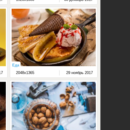
Еда
17
2048x1365
29 ноябрь 2017