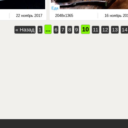
Еда
22 ноябрь 2017
2048x1365
16 ноябрь 20
...
10
« Назад
1
6
7
8
9
11
12
13
14