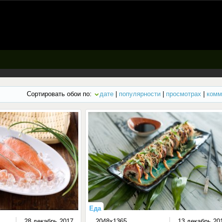
Сортировать обои по:
дате
|
популярности
|
просмотрах
|
комм
Еда
28 декабрь 2017
2048x1365
13 декабрь 20