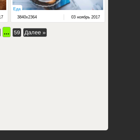
Еда
17
3840x2364
03 ноябрь 2017
...
59
Далее »