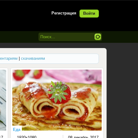
Регистрация
Войти
ентариям
|
скачиваниям
Еда
17
1920x1080
08 декабрь 2017