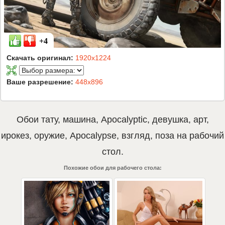
+4
Скачать оригинал:
1920x1224
Ваше разрешение:
448x896
Обои
тату
,
машина
,
Apocalyptic
,
девушка
,
арт
,
ирокез
,
оружие
,
Apocalypse
,
взгляд
,
поза
на рабочий
стол.
Похожие обои для рабочего стола: