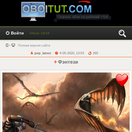
Войти
Обоев: 14018
Полная версия сайта
pop_lanos
4-05-2020, 13:53
265
Фэнтези