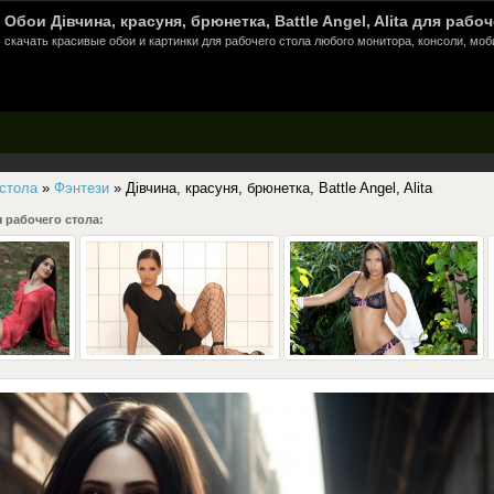
Обои Дівчина, красуня, брюнетка, Battle Angel, Alita для рабоч
скачать красивые обои и картинки для рабочего стола любого монитора, консоли, моб
 стола
»
Фэнтези
» Дівчина, красуня, брюнетка, Battle Angel, Alita
 рабочего стола: