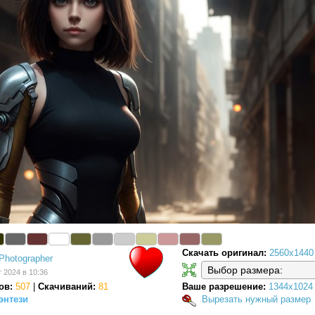
Скачать оригинал:
2560x1440
Photographer
т 2024 в 10:36
ов:
507
|
Скачиваний:
81
Ваше разрешение:
1344x1024
энтези
Вырезать нужный размер