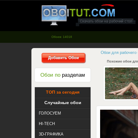
oboitut.com - Обои для рабочего
стола
Обоев: 14018
Обои для рабочего
Добавить Обои
Похожие обои для
Обои по
разделам
ТОП за сегодня
Случайные обои
ГОЛОСУЕМ
HI-TECH
3D-ГРАФИКА