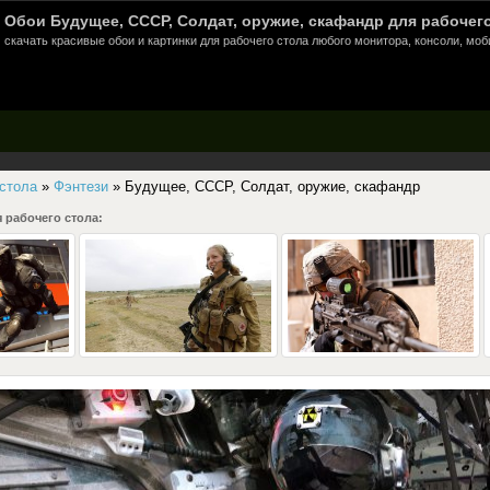
Обои Будущее, СССР, Солдат, оружие, скафандр для рабочего
скачать красивые обои и картинки для рабочего стола любого монитора, консоли, моб
 стола
»
Фэнтези
» Будущее, СССР, Солдат, оружие, скафандр
 рабочего стола: