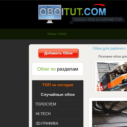
oboitut.com - Обои для рабочего
стола
Обоев: 14018
Обои для рабочего
Добавить Обои
Похожие обои для
Обои по
разделам
ТОП за сегодня
Случайные обои
ГОЛОСУЕМ
HI-TECH
3D-ГРАФИКА