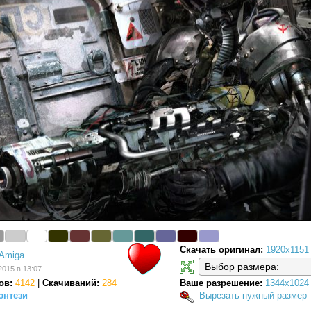
Скачать оригинал:
1920x1151
Amiga
2015 в 13:07
ов:
4142
|
Скачиваний:
284
Ваше разрешение:
1344x1024
энтези
Вырезать нужный размер