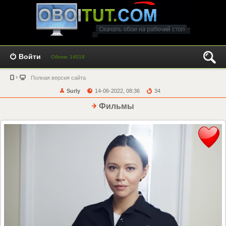
Войти
Обоев: 14018
Полная версия сайта
Surly
14-06-2022, 08:36
34
Фильмы