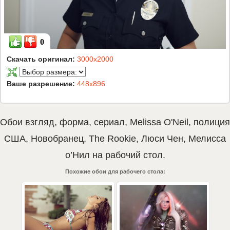
0
Скачать оригинал:
3000x2000
Ваше разрешение:
448x896
Обои
взгляд
,
форма
,
сериал
,
Melissa O'Neil
,
полиция
США
,
Новобранец
,
The Rookie
,
Люси Чен
,
Мелисса
о’Нил
на рабочий стол.
Похожие обои для рабочего стола: