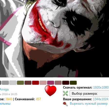
Скачать оригинал:
1920x1080
Amiga
ь 2016 в 16:25
ов:
3940
|
Скачиваний:
457
Ваше разрешение:
1344x1024
ильмы
Вырезать нужный размер