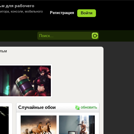
ьм для рабочего
итора, консоли, мобильного
Регистрация
Войти
ильм
Случайные обои
обновить