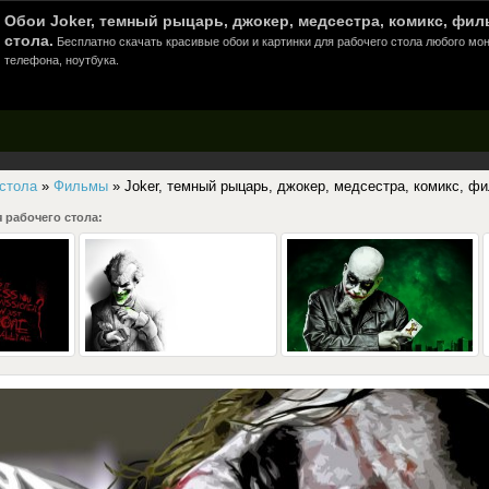
Обои Joker, темный рыцарь, джокер, медсестра, комикс, фил
стола.
Бесплатно скачать красивые обои и картинки для рабочего стола любого мон
телефона, ноутбука.
 стола
»
Фильмы
» Joker, темный рыцарь, джокер, медсестра, комикс, ф
 рабочего стола: