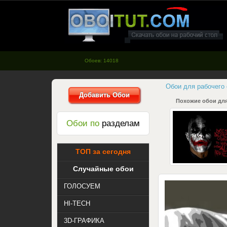
oboitut.com - Обои для рабочего
стола
Обоев: 14018
Обои для рабочего
Добавить Обои
Похожие обои для
Обои по
разделам
ТОП за сегодня
Случайные обои
ГОЛОСУЕМ
HI-TECH
3D-ГРАФИКА