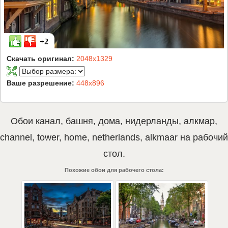
+2
Скачать оригинал:
2048x1329
Ваше разрешение:
448x896
Обои
канал
,
башня
,
дома
,
нидерланды
,
алкмар
,
channel
,
tower
,
home
,
netherlands
,
alkmaar
на рабочий
стол.
Похожие обои для рабочего стола: