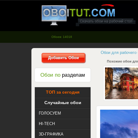
oboitut.com - Обои для рабочего
стола
Обоев: 14018
Обои для рабочего
Добавить Обои
Похожие обои для
Обои по
разделам
ТОП за сегодня
Случайные обои
ГОЛОСУЕМ
HI-TECH
3D-ГРАФИКА