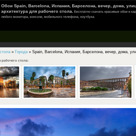
Обои Spain, Barcelona, Испания, Барселона, вечер, дома, улиц
архитектура для рабочего стола.
Бесплатно скачать красивые обои и кар
любого монитора, консоли, мобильного телефона, ноутбука.
 стола
»
Города
» Spain, Barcelona, Испания, Барселона, вечер, дома, ул
 рабочего стола: