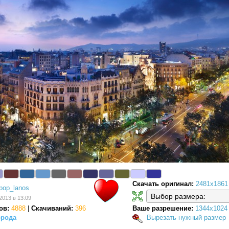
Скачать оригинал:
2481x1861
pop_lanos
2013 в 13:09
ов:
4888
|
Скачиваний:
396
Ваше разрешение:
1344x1024
орода
Вырезать нужный размер