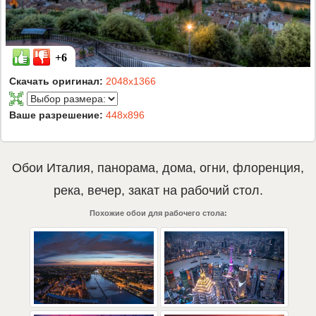
+6
Скачать оригинал:
2048x1366
Ваше разрешение:
448x896
Обои
Италия
,
панорама
,
дома
,
огни
,
флоренция
,
река
,
вечер
,
закат
на рабочий стол.
Похожие обои для рабочего стола: