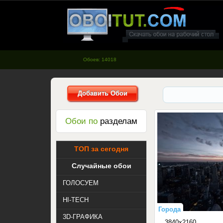
oboitut.com - Обои для рабочего
стола
Обоев: 14018
Добавить Обои
Обои по
разделам
ТОП за сегодня
Случайные обои
ГОЛОСУЕМ
HI-TECH
Города
3D-ГРАФИКА
3840x2160