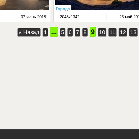
Города
07 июнь 2018
2048x1342
25 май 20
...
9
« Назад
1
5
6
7
8
10
11
12
13