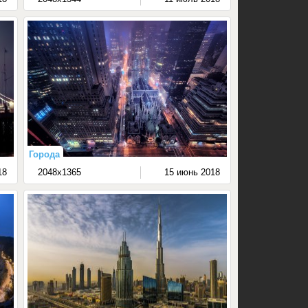
Города
18
2048x1365
15 июнь 2018