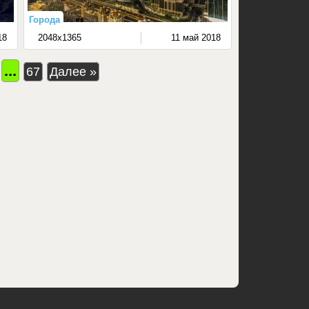
Города
18
2048x1365
11 май 2018
...
67
Далее »