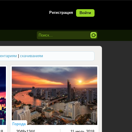
Регистрация
Войти
ентариям
|
скачиваниям
Города
18
2048x1344
11 июль 2018