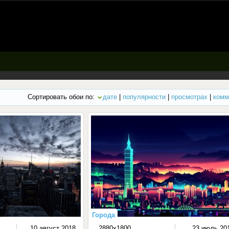
Сортировать обои по:
дате
|
популярности
|
просмотрах
|
комм
Города
10 август 2018
2880x1800
23 июль 20