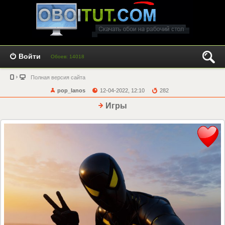
Войти
Обоев: 14018
Полная версия сайта
pop_lanos
12-04-2022, 12:10
282
Игры