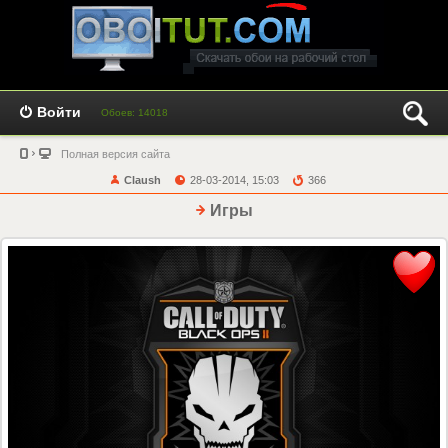
Войти
Обоев: 14018
Полная версия сайта
Claush
28-03-2014, 15:03
366
Игры