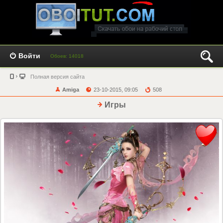
Войти
Обоев: 14018
Полная версия сайта
Amiga
23-10-2015, 09:05
508
Игры